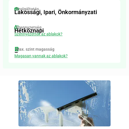
Szolgáltatás
Lakossági, Ipari, Önkormányzati
Szennyzetség
Hétköznapi
Szennyezettek az ablakok?
Max. szint magasság
–
Magasan vannak az ablakok?