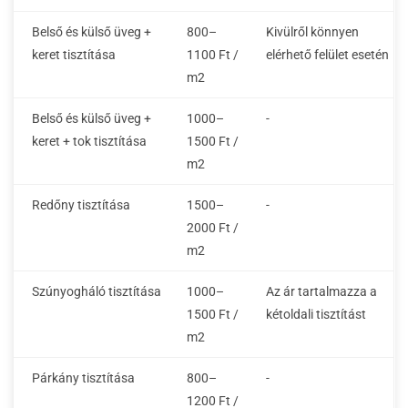
Belső és külső üveg +
800–
Kivülről könnyen
keret tisztítása
1100 Ft /
elérhető felület esetén
m2
Belső és külső üveg +
1000–
-
keret + tok tisztítása
1500 Ft /
m2
Redőny tisztítása
1500–
-
2000 Ft /
m2
Szúnyogháló tisztítása
1000–
Az ár tartalmazza a
1500 Ft /
kétoldali tisztítást
m2
Párkány tisztítása
800–
-
1200 Ft /