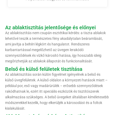
Az ablaktisztítás jelentősége és előnyei
Az ablaktisztítás nem csupán esztétikai kérdés: a tiszta ablakok
lehetővé teszik a természetes fény akadálytalan beáramlását,
ami javítja a beltéri légkört és hangulatot. Rendszeres
karbantartással megelőzhető az üvegen lerakódó
szennyeződések és vízkő károsító hatása, így hosszabb ideig
megőrizhetjük az ablakok állapotát és funkcionalitását.
Belső és külső felületek tisztítása
Az ablaktisztítás során külön figyelmet igényelnek a belső és
külső üvegfelületek. A külső oldalon a környezeti hatások miatt –
például por, eső vagy madárürülék – erősebb szennyeződések
rakódhatnak le, ezért itt speciális eszközök és tisztítószerek
alkalmazása szükséges. A belső üvegeket általában kíméletesebb
módszerekkel kezelik, hogy elkerüljék a károsodást és a foltok
kialakulását.