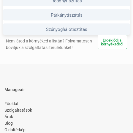
Redőnytisztítás
Párkánytisztítás
Szúnyoghálótisztítás
Érdeklődj a
Nem látod a környéked a listán? Folyamatosan
környékedről
bővítjük a szolgáltatási területünket!
Manageair
Főoldal
Szolgáltatások
Árak
Blog
Oldaltérkép