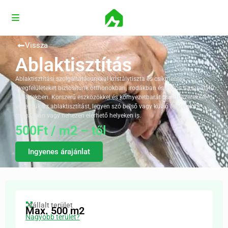
Vissza
Ablaktisztítás
Ablaktisztítási szolgáltatásunkkal kristálytiszta és csíkmentes
üvegfelületeket biztosítunk otthonokban, irodákban és közös használatú
épületekben. Korszerű eszközökkel és környezetbarát tisztítószerekkel
végezzük az ablaktisztítást, legyen szó belső vagy külső felületekről,
magasban vagy nehezen elérhető helyeken is.
500Ft / m2 – től
Ingyenes árajánlat
Vállalt terület
Max. 500 m2
Nagyobb terület?