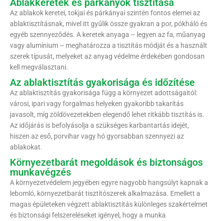
Ablakkeretek és párkányok tisztítása
Az ablakok keretei, tokjai és párkányai szintén fontos elemei az
ablaktisztításnak, mivel itt gyűlik össze gyakran a por, pókháló és
egyéb szennyeződés. A keretek anyaga – legyen az fa, műanyag
vagy alumínium – meghatározza a tisztítás módját és a használt
szerek típusát, melyeket az anyag védelme érdekében gondosan
kell megválasztani.
Az ablaktisztítás gyakorisága és időzítése
Az ablaktisztítás gyakorisága függ a környezet adottságaitól:
városi, ipari vagy forgalmas helyeken gyakoribb takarítás
javasolt, míg zöldövezetekben elegendő lehet ritkább tisztítás is.
Az időjárás is befolyásolja a szükséges karbantartás idejét,
hiszen az eső, porvihar vagy hó gyorsabban szennyezi az
ablakokat.
Környezetbarát megoldások és biztonságos
munkavégzés
A környezetvédelem jegyében egyre nagyobb hangsúlyt kapnak a
lebomló, környezetbarát tisztítószerek alkalmazása. Emellett a
magas épületeken végzett ablaktisztítás különleges szakértelmet
és biztonsági felszereléseket igényel, hogy a munka