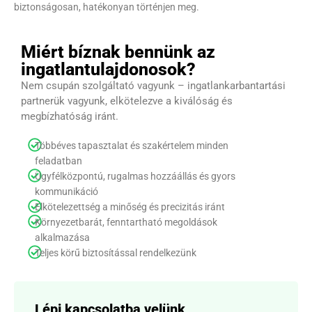
biztonságosan, hatékonyan történjen meg.
Miért bíznak bennünk az
ingatlantulajdonosok?
Nem csupán szolgáltató vagyunk – ingatlankarbantartási
partnerük vagyunk, elkötelezve a kiválóság és
megbízhatóság iránt.
Többéves tapasztalat és szakértelem minden
feladatban
Ügyfélközpontú, rugalmas hozzáállás és gyors
kommunikáció
Elkötelezettség a minőség és precizitás iránt
Környezetbarát, fenntartható megoldások
alkalmazása
Teljes körű biztosítással rendelkezünk
Lépj kapcsolatba velünk