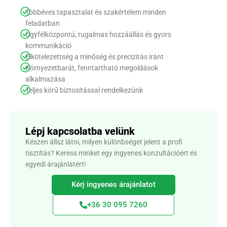
Többéves tapasztalat és szakértelem minden
feladatban
Ügyfélközpontú, rugalmas hozzáállás és gyors
kommunikáció
Elkötelezettség a minőség és precizitás iránt
Környezetbarát, fenntartható megoldások
alkalmazása
Teljes körű biztosítással rendelkezünk
Lépj kapcsolatba velünk
Készen állsz látni, milyen különbséget jelent a profi
tisztítás? Keress minket egy ingyenes konzultációért és
egyedi árajánlatért!
Kérj ingyenes árajánlatot
+36 30 095 7260