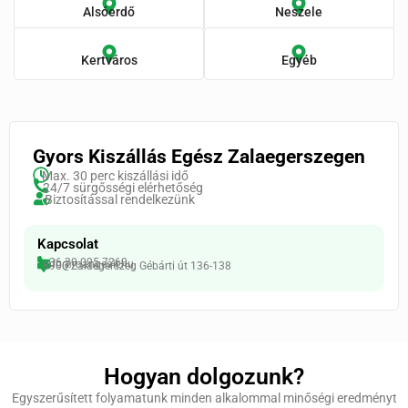
Alsóerdő
Neszele
Kertváros
Egyéb
Gyors Kiszállás Egész Zalaegerszegen
Max. 30 perc kiszállási idő
24/7 sürgősségi elérhetőség
Biztosítással rendelkezünk
Kapcsolat
+36 30 095 7260
info@mangeair.hu
8900 Zalaegerszeg Gébárti út 136-138
Hogyan dolgozunk?
Egyszerűsített folyamatunk minden alkalommal minőségi eredményt