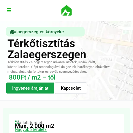
Zalaegerszeg és környéke
Térkőtisztítás
Zalaegerszegen
Térkőtisztítás Zalaegerszegen udvaron, üzletek, irodák előtt,
közterületeken. Gépi technológiával dolgozunk, hatékonyan eltávolítva
mohát, algát, olajfoltokat és egyéb szennyeződéseket.
800Ft / m2 – től
Ingyenes árajánlat
Kapcsolat
Vállalt terület
Max. 2 000 m2
Nagyobb terület?