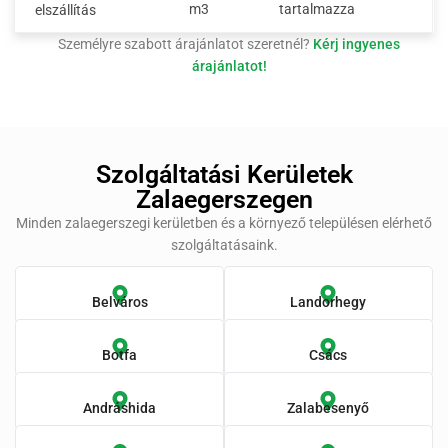
m3
tartalmazza
elszállítás
Személyre szabott árajánlatot szeretnél?
Kérj ingyenes
árajánlatot!
Szolgáltatási Kerületek
Zalaegerszegen
Minden zalaegerszegi kerületben és a környező településen elérhető
szolgáltatásaink.
Belváros
Landorhegy
Botfa
Csács
Andráshida
Zalabesenyő