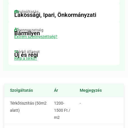
Szolgáltatás
Lakossági, Ipari, Önkormányzati
Szennyezetség
Bármilyen
Extrém szennyezettség?
Térkő állapot
Új és régi
Régi a térkő?
Szolgáltatás
Ár
Megjegyzés
Térkőtisztítás (50m2
1200-
-
alatt)
1500 Ft /
m2