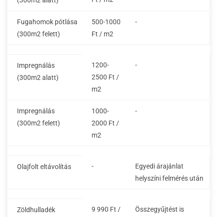
(300m2 alatt)
Fugahomok pótlása
500-1000
-
(300m2 felett)
Ft / m2
1200-
-
Impregnálás
2500 Ft /
(300m2 alatt)
m2
Impregnálás
1000-
-
(300m2 felett)
2000 Ft /
m2
-
Egyedi árajánlat
Olajfolt eltávolítás
helyszíni felmérés után
9 990 Ft /
Összegyűjtést is
Zöldhulladék