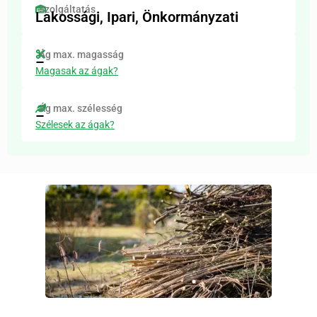
Szolgáltatás
Lakossági, Ipari, Önkormányzati
Ág max. magasság
–
Magasak az ágak?
Ág max. szélesség
–
Szélesek az ágak?