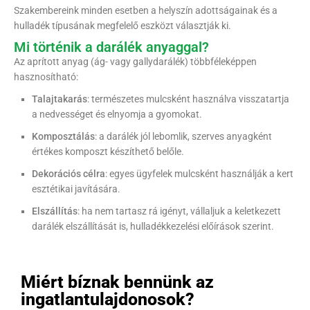
Szakembereink minden esetben a helyszín adottságainak és a
hulladék típusának megfelelő eszközt választják ki.
Mi történik a darálék anyaggal?
Az aprított anyag (ág- vagy gallydarálék) többféleképpen
hasznosítható:
Talajtakarás
: természetes mulcsként használva visszatartja
a nedvességet és elnyomja a gyomokat.
Komposztálás
: a darálék jól lebomlik, szerves anyagként
értékes komposzt készíthető belőle.
Dekorációs célra
: egyes ügyfelek mulcsként használják a kert
esztétikai javítására.
Elszállítás
: ha nem tartasz rá igényt, vállaljuk a keletkezett
darálék elszállítását is, hulladékkezelési előírások szerint.
Miért bíznak bennünk az
ingatlantulajdonosok?