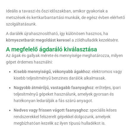
Ideális a tavaszi és őszi időszakban, amikor gyakoriak a
metszések és kertkarbantartási munkák, de egész évben elérhető
szolgáltatásunk.
A darálék újrahasznosítható, így különösen hasznos, ha
környezetbarát megoldást keresel
a zöldhulladék kezelésére.
A megfelelő ágdaráló kiválasztása
Az ágak és gallyak mérete és mennyisége meghatározza, milyen
gépet érdemes használni:
Kisebb mennyiségű, vékonyabb ágakhoz
: elektromos vagy
kisebb teljesítményű benzines darálók alkalmasak.
Nagyobb átmérőjű, vastagabb faanyaghoz
: erőteljes, ipari
teljesítményű gépeket használunk, amelyek gyorsan és
hatékonyan ledarálják a fás szárú anyagot.
Nedves vagy frissen vágott faanyaghoz
: speciális késes
rendszerekkel felszerelt gépekkel dolgozunk, amelyek
megbízhatóan kezelik az ilyen típusú hulladékot is.