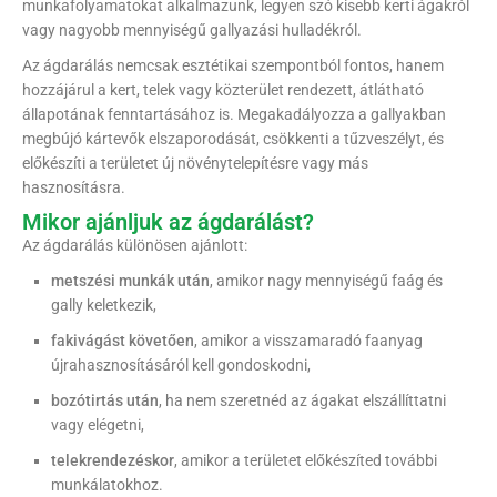
munkafolyamatokat alkalmazunk, legyen szó kisebb kerti ágakról
vagy nagyobb mennyiségű gallyazási hulladékról.
Az ágdarálás nemcsak esztétikai szempontból fontos, hanem
hozzájárul a kert, telek vagy közterület rendezett, átlátható
állapotának fenntartásához is. Megakadályozza a gallyakban
megbújó kártevők elszaporodását, csökkenti a tűzveszélyt, és
előkészíti a területet új növénytelepítésre vagy más
hasznosításra.
Mikor ajánljuk az ágdarálást?
Az ágdarálás különösen ajánlott:
metszési munkák után
, amikor nagy mennyiségű faág és
gally keletkezik,
fakivágást követően
, amikor a visszamaradó faanyag
újrahasznosításáról kell gondoskodni,
bozótirtás után
, ha nem szeretnéd az ágakat elszállíttatni
vagy elégetni,
telekrendezéskor
, amikor a területet előkészíted további
munkálatokhoz.