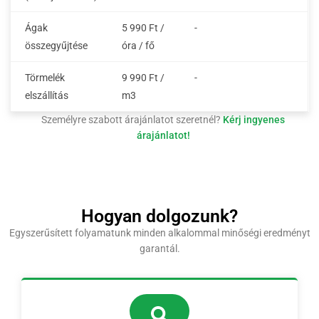
Ágak
5 990 Ft /
-
összegyűjtése
óra / fő
Törmelék
9 990 Ft /
-
elszállítás
m3
Személyre szabott árajánlatot szeretnél?
Kérj ingyenes
árajánlatot!
Hogyan dolgozunk?
Egyszerűsített folyamatunk minden alkalommal minőségi eredményt
garantál.