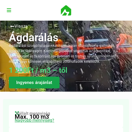
Vissza
Ágdarálás
Ágdarálási szolgáltatásunkkal hatékonyan eltávolítjuk a gallyakat,
ágakat és faanyagot. Korszerű gépekkel végezzük az ágaprítást,
gallyaprítást és faaprítást, így gyorsan és tisztán újrahasznosítható
mulcs vagy könnyen elszállítható zöldhulladék keletkezik.
1 200Ft / m3 – től
Ingyenes árajánlat
Vállalt mennyiség
Max. 100 m3
Nagyobb mennyiség?