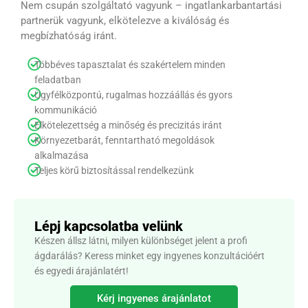
Nem csupán szolgáltató vagyunk – ingatlankarbantartási
partnerük vagyunk, elkötelezve a kiválóság és
megbízhatóság iránt.
Többéves tapasztalat és szakértelem minden
feladatban
Ügyfélközpontú, rugalmas hozzáállás és gyors
kommunikáció
Elkötelezettség a minőség és precizitás iránt
Környezetbarát, fenntartható megoldások
alkalmazása
Teljes körű biztosítással rendelkezünk
Lépj kapcsolatba velünk
Készen állsz látni, milyen különbséget jelent a profi
ágdarálás? Keress minket egy ingyenes konzultációért
és egyedi árajánlatért!
Kérj ingyenes árajánlatot