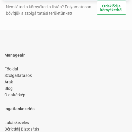
Érdeklődj a
Nem látod a környéked a listán? Folyamatosan
környékedről
bővítjük a szolgáltatási területünket!
Manageair
Főoldal
Szolgáltatások
Árak
Blog
Oldaltérkép
Ingatlankezelés
Lakáskezelés
Bérletidíj Biztosítás