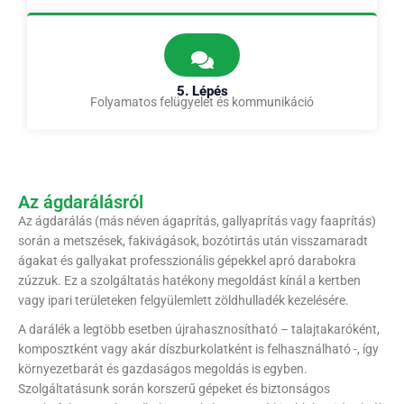
5. Lépés
Folyamatos felügyelet és kommunikáció
Az ágdarálásról
Az ágdarálás (más néven ágaprítás, gallyaprítás vagy faaprítás)
során a metszések, fakivágások, bozótirtás után visszamaradt
ágakat és gallyakat professzionális gépekkel apró darabokra
zúzzuk. Ez a szolgáltatás hatékony megoldást kínál a kertben
vagy ipari területeken felgyülemlett zöldhulladék kezelésére.
A darálék a legtöbb esetben újrahasznosítható – talajtakaróként,
komposztként vagy akár díszburkolatként is felhasználható -, így
környezetbarát és gazdaságos megoldás is egyben.
Szolgáltatásunk során korszerű gépeket és biztonságos