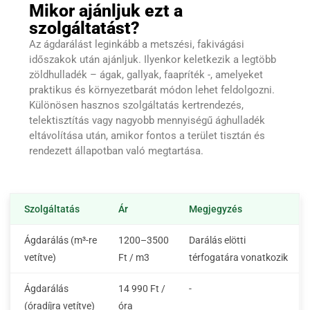
Mikor ajánljuk ezt a
szolgáltatást?
Az ágdarálást leginkább a metszési, fakivágási
időszakok után ajánljuk. Ilyenkor keletkezik a legtöbb
zöldhulladék – ágak, gallyak, faapríték -, amelyeket
praktikus és környezetbarát módon lehet feldolgozni.
Különösen hasznos szolgáltatás kertrendezés,
telektisztítás vagy nagyobb mennyiségű ághulladék
eltávolítása után, amikor fontos a terület tisztán és
rendezett állapotban való megtartása.
Szolgáltatás
Ár
Megjegyzés
Ágdarálás (m³-re
1200–3500
Darálás elötti
vetítve)
Ft / m3
térfogatára vonatkozik
Ágdarálás
14 990 Ft /
-
(óradíjra vetítve)
óra