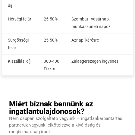
díj
Hétvégi felár
25-50%
Szombat–vasárnap,
munkaszüneti napok
Sürgősségi
25-50%
Aznapi kérésre
felár
Kiszállási díj
300-400
Zalaegerszegen ingyenes
Ft/km
Miért bíznak bennünk az
ingatlantulajdonosok?
Nem csupán szolgáltató vagyunk – ingatlankarbantartási
partnerük vagyunk, elkötelezve a kiválóság és
megbízhatóság iránt.