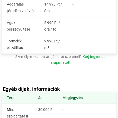
Ágdarálás
14 990 Ft /
-
(óradíjra vetítve)
óra
Ágak
5 990 Ft /
-
összegyűjtése
óra / fő
Törmelék
9 990 Ft /
-
elszállítás
m3
Személyre szabott árajánlatot szeretnél?
Kérj ingyenes
árajánlatot!
Egyéb díjak, információk
Tétel
Ár
Megjegyzés
Min.
30 000 Ft
-
szolgáltatási