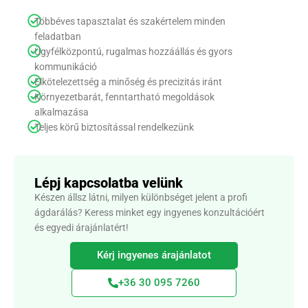
Többéves tapasztalat és szakértelem minden
feladatban
Ügyfélközpontú, rugalmas hozzáállás és gyors
kommunikáció
Elkötelezettség a minőség és precizitás iránt
Környezetbarát, fenntartható megoldások
alkalmazása
Teljes körű biztosítással rendelkezünk
Lépj kapcsolatba velünk
Készen állsz látni, milyen különbséget jelent a profi
ágdarálás? Keress minket egy ingyenes konzultációért
és egyedi árajánlatért!
Kérj ingyenes árajánlatot
+36 30 095 7260