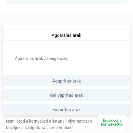
Ágdarálás árak
Ágdarálás árak Zalaegerszeg
Ágaprítás árak
Gallyaprítás árak
Faaprítás árak
Érdeklődj a
Nem látod a környéked a listán? Folyamatosan
környékedről
bővítjük a szolgáltatási területünket!