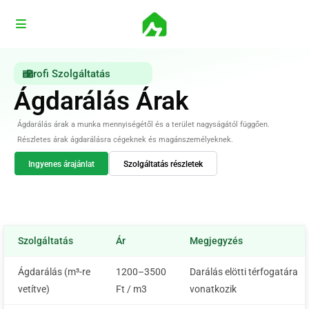
Profi Szolgáltatás
Ágdarálás Árak
Ágdarálás árak a munka mennyiségétől és a terület nagyságától függően.
Részletes árak ágdarálásra cégeknek és magánszemélyeknek.
Ingyenes árajánlat
Szolgáltatás részletek
Szolgáltatás
Ár
Megjegyzés
Ágdarálás (m³-re
1200–3500
Darálás elötti térfogatára
vetítve)
Ft / m3
vonatkozik